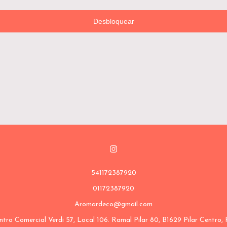
Desbloquear
541172387920
01172387920
Aromardeco@gmail.com
ro Comercial Verdi 57, Local 106. Ramal Pilar 80, B1629 Pilar Centro, 